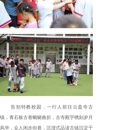
告别特教校园，一行人前往云盖寺古
镇，青石板古巷蜿蜒曲折，古寺殿宇镌刻岁月
风华，众人闲步街巷，沉浸式品读古镇沉淀千