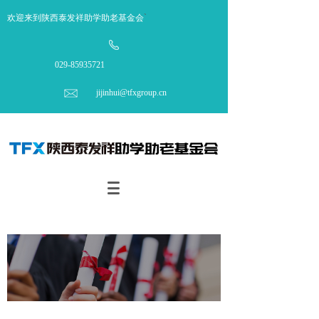
欢迎来到陕西泰发祥助学助老基金会
`
029-85935721
jijinhui@tfxgroup.cn