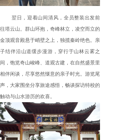
翌日，迎着山间清风，全员整装出发前
往塔云山。群山环抱，奇峰林立，凌空而立的
金顶观音殿悬于峭壁之上，独揽秦岭绝色。亲
子结伴沿山道缓步漫游，穿行于山林云雾之
间，饱览奇山峻峰、道观古建，在自然盛景里
相伴闲谈，尽享悠然惬意的亲子时光。游览尾
声，大家围坐分享旅途感悟，畅谈探访特校的
触动与山水游历的欢喜。