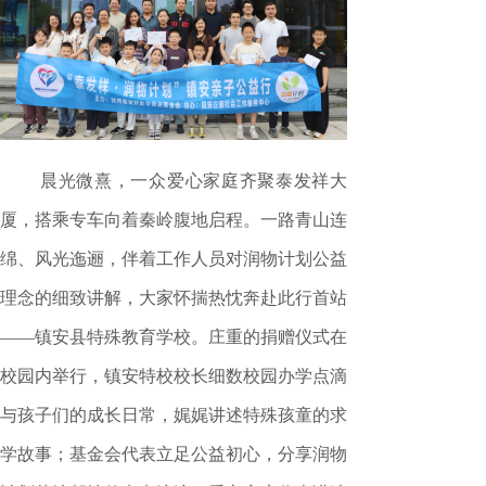
晨光微熹，一众爱心家庭齐聚泰发祥大
厦，搭乘专车向着秦岭腹地启程。一路青山连
绵、风光迤逦，伴着工作人员对润物计划公益
理念的细致讲解，大家怀揣热忱奔赴此行首站
——镇安县特殊教育学校。庄重的捐赠仪式在
校园内举行，镇安特校校长细数校园办学点滴
与孩子们的成长日常，娓娓讲述特殊孩童的求
学故事；基金会代表立足公益初心，分享润物