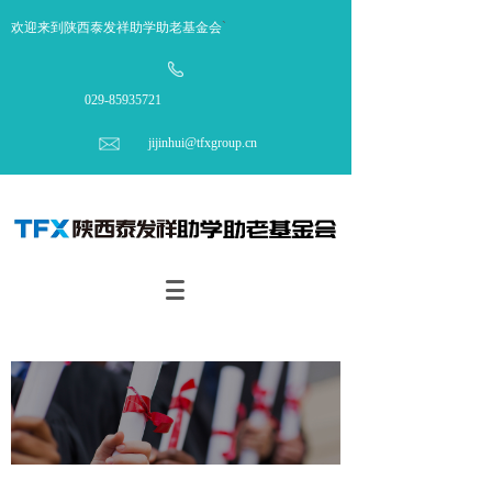
欢迎来到陕西泰发祥助学助老基金会
`
029-85935721
jijinhui@tfxgroup.cn