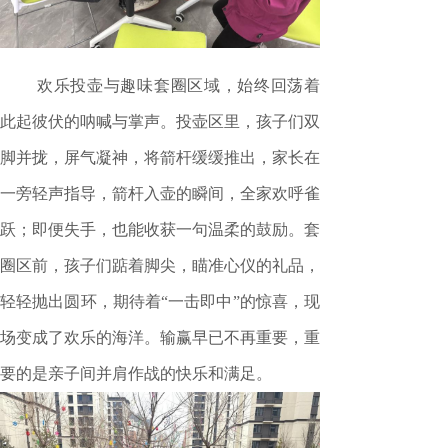
欢乐投壶与趣味套圈区域，始终回荡着
此起彼伏的呐喊与掌声。投壶区里，孩子们双
脚并拢，屏气凝神，将箭杆缓缓推出，家长在
一旁轻声指导，箭杆入壶的瞬间，全家欢呼雀
跃；即便失手，也能收获一句温柔的鼓励。套
圈区前，孩子们踮着脚尖，瞄准心仪的礼品，
轻轻抛出圆环，期待着“一击即中”的惊喜，现
场变成了欢乐的海洋。输赢早已不再重要，重
要的是亲子间并肩作战的快乐和满足。