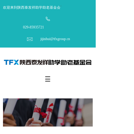
欢迎来到陕西泰发祥助学助老基金会
`
029-85935721
jijinhui@tfxgroup.cn