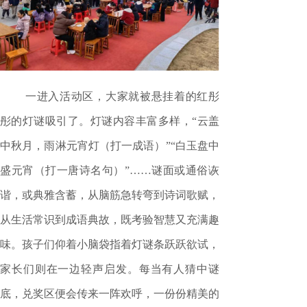
一进入活动区，大家就被悬挂着的红彤
彤的灯谜吸引了。灯谜内容丰富多样，“云盖
中秋月，雨淋元宵灯（打一成语）”“白玉盘中
盛元宵（打一唐诗名句）”……谜面或通俗诙
谐，或典雅含蓄，从脑筋急转弯到诗词歌赋，
从生活常识到成语典故，既考验智慧又充满趣
味。孩子们仰着小脑袋指着灯谜条跃跃欲试，
家长们则在一边轻声启发。每当有人猜中谜
底，兑奖区便会传来一阵欢呼，一份份精美的