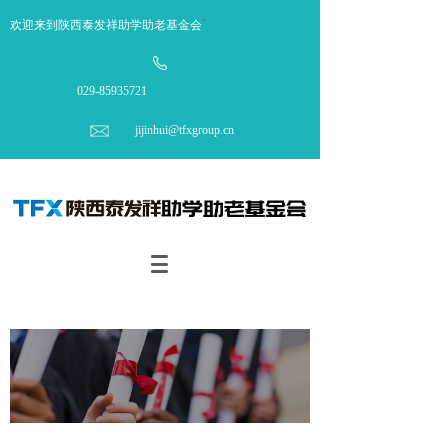
欢迎来到陕西泰发祥助学助老基金会
`
029-85935721
jijinhui@tfxgroup.cn